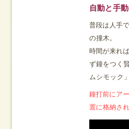
自動と手動
普段は人手
の撞木。
時間が来れ
ず鐘をつく
ムシモック
鐘打前にア
置に格納さ