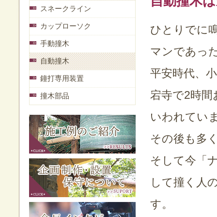
自動撞木は
スネークライン
カップローソク
ひとりでに
手動撞木
マンであっ
自動撞木
平安時代、小
鐘打専用装置
宕寺で2時
撞木部品
いわれてい
その後も多
そして今「
して撞く人
す。