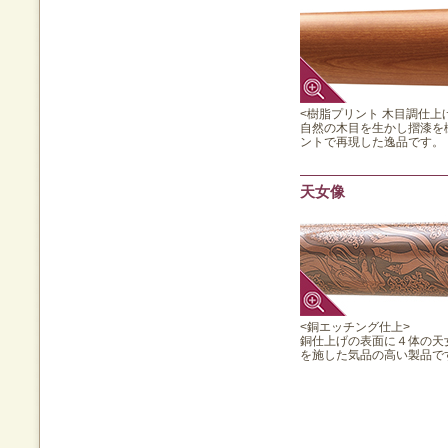
<樹脂プリント 木目調仕上
自然の木目を生かし摺漆を
ントで再現した逸品です。
天女像
<銅エッチング仕上>
銅仕上げの表面に４体の天
を施した気品の高い製品で