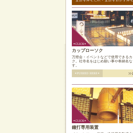
カップローソク
万燈会・イベントなどで使用できるカ
ク。社寺名をはじめ願い事や奉納名な
す。
鐘打専用装置