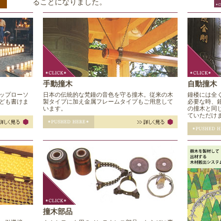
手動撞木
自動撞木
ップローソ
日本の伝統的な梵鐘の音色を守る撞木。従来の木
鐘楼には全
ども書けま
製タイプに加え金属フレームタイプもご用意して
必要な時、
います。
の撞木と同
ていただけ
撞木部品